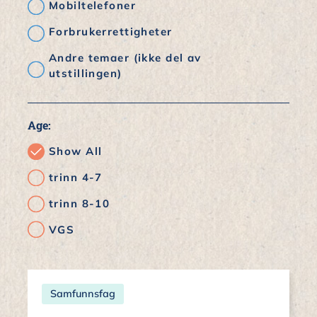
Mobiltelefoner
Forbrukerrettigheter
Andre temaer (ikke del av
utstillingen)
Age:
Show All
trinn 4-7
trinn 8-10
VGS
Samfunnsfag