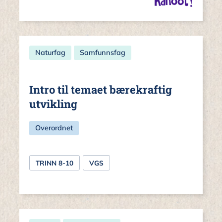
Naturfag
Samfunnsfag
Intro til temaet bærekraftig
utvikling
Overordnet
TRINN 8-10
VGS