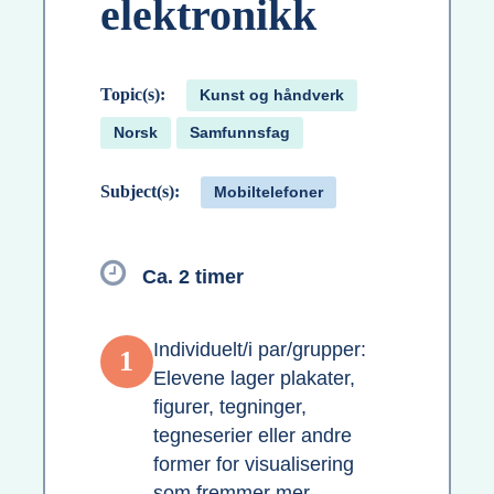
elektronikk
Topic(s):
Kunst og håndverk
Norsk
Samfunnsfag
Subject(s):
Mobiltelefoner
Ca. 2 timer
Individuelt/i par/grupper:
1
Elevene lager plakater,
figurer, tegninger,
tegneserier eller andre
former for visualisering
som fremmer mer