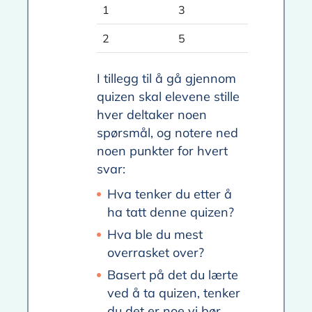
1
3
2
5
I tillegg til å gå gjennom
quizen skal elevene stille
hver deltaker noen
spørsmål, og notere ned
noen punkter for hvert
svar:
Hva tenker du etter å
ha tatt denne quizen?
Hva ble du mest
overrasket over?
Basert på det du lærte
ved å ta quizen, tenker
du det er noe vi bør