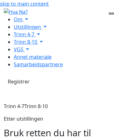
skip to main content
Main
Om
Utstillingen
Menu
Trinn 4-7
Trinn 8-10
VGS
Annet materiale
Samarbeidspartnere
Registrer
Trinn 4-7
Trinn 8-10
Etter utstillingen
Bruk retten du har til