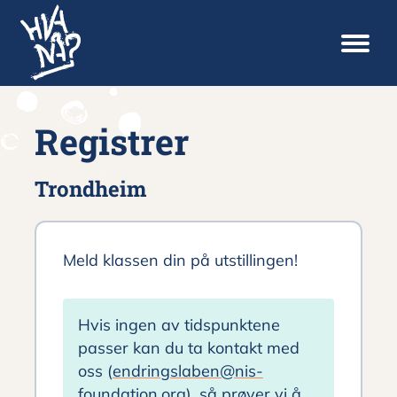
Registrer
Trondheim
Registrer
Meld klassen din på utstillingen!
TRONDHEIM
Hvis ingen av tidspunktene
passer kan du ta kontakt med
oss (
endringslaben@nis-
foundation.org
), så prøver vi å